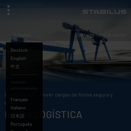
saltar al contenido
menú
¿Qué
busca?
Español
Contacto
Iniciar sesión
Deutsch
English
中文
Español
Traducido
automáticamente:
Elevar cargas, mover cargas de forma segura y
Français
ergonómica
Italiano
INTRALOGÍSTICA
日本語
Português