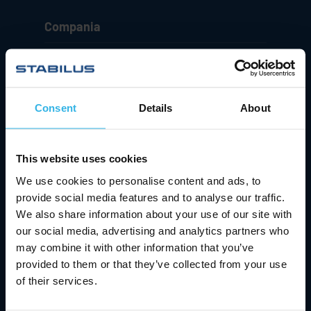
Compania
Tehnologie și inovații
Contact și asistență
Consent
Details
About
Cariera
Relații cu investitorii
This website uses cookies
We use cookies to personalise content and ads, to
Știri și evenimente
provide social media features and to analyse our traffic.
We also share information about your use of our site with
Compania
our social media, advertising and analytics partners who
may combine it with other information that you’ve
Tehnologie și inovații
provided to them or that they’ve collected from your use
Contact și asistență
of their services.