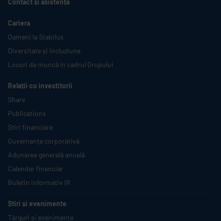
Contact și asistență
Cariera
Oameni la
Stabilus
Diversitate și incluziune
Locuri de muncă în cadrul Grupului
Relații cu investitorii
Share
Publications
Știri financiare
Guvernanța corporativă
Adunarea generală anuală
Calendar financiar
Buletin informativ IR
Știri și evenimente
Târguri și evenimente