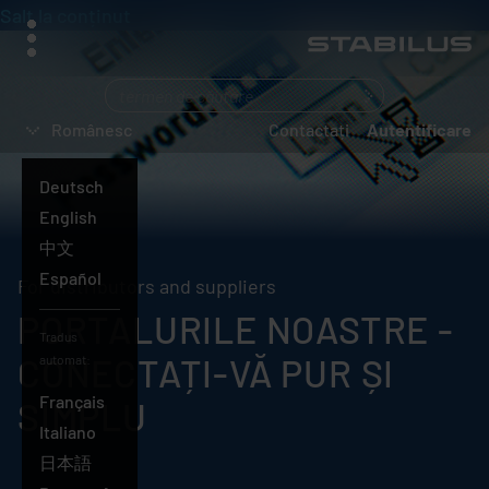
Salt la conținut
meniu
Ce
căutați?
Românesc
Contactați
Autentificare
Deutsch
English
中文
Español
For distributors and suppliers
PORTALURILE NOASTRE -
Tradus
CONECTAȚI-VĂ PUR ȘI
automat:
Français
SIMPLU
Italiano
日本語