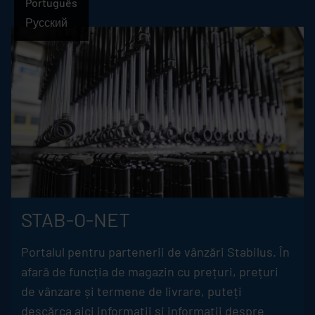
Português
Русский
Românesc
STAB-O-NET
Portalul pentru partenerii de vânzări
Stabilus
. În
afară de funcția de magazin cu prețuri, prețuri
de vânzare și termene de livrare, puteți
descărca aici informații și informații despre