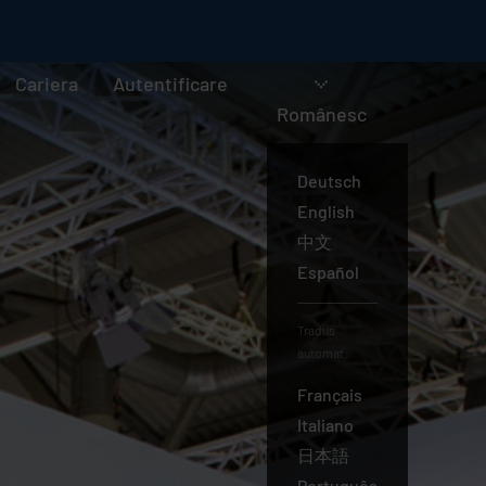
Cariera
Autentificare
Românesc
Deutsch
English
中文
Español
Tradus
automat:
Français
Italiano
日本語
Português