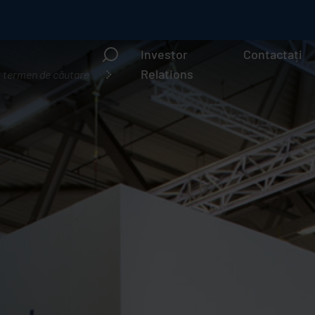
Investor
Contactați
Ce
Relations
ăutați?