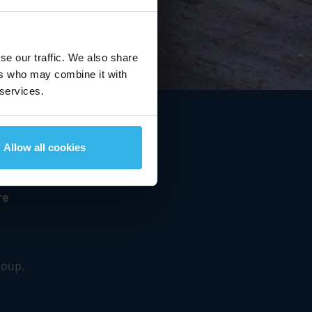
17,18 EUR
se our traffic. We also share
3,62 %
ers who may combine it with
09.08.2026
00:00 MEZ
 services.
Allow all cookies
re
oup.