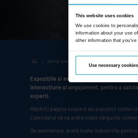
This website uses cookies
We use cookies to personalis
information about your use of
other information that you’ve
Știri și evenimente
Târguri și evenimente
Use necessary cookies
Expozițiile și evenimentele comerciale au f
interacțiune și angajament, pentru a saluta 
experți.
Răsfoiți pagina noastră de expoziții comerc
Calendarul vă va arăta toate târgurile comer
De asemenea, arată toate industriile pentru 