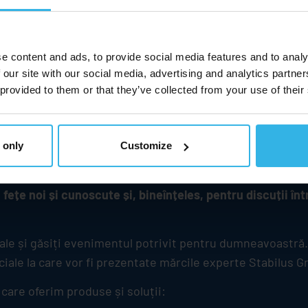
e content and ads, to provide social media features and to analy
 our site with our social media, advertising and analytics partn
 provided to them or that they’ve collected from your use of their
 only
Customize
ost și vor fi întotdeauna un magnet pentru informații,
fețe noi și cunoscute și, bineînțeles, pentru discuții înt
iale și găsiți evenimentul potrivit pentru dumneavoastră.
ciale la care vor fi prezentate mărcile experte
Stabilus
Gr
care oferim produse și soluții: