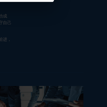
勃成
守自己
前进，