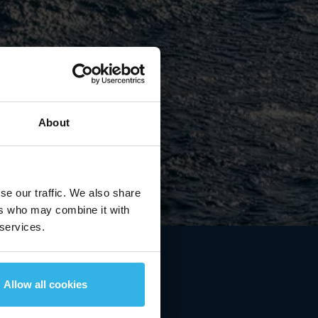
About
€17.18
se our traffic. We also share
3.62 %
ers who may combine it with
2026/8/9
上午12:00 MEZ
 services.
Allow all cookies
提供广