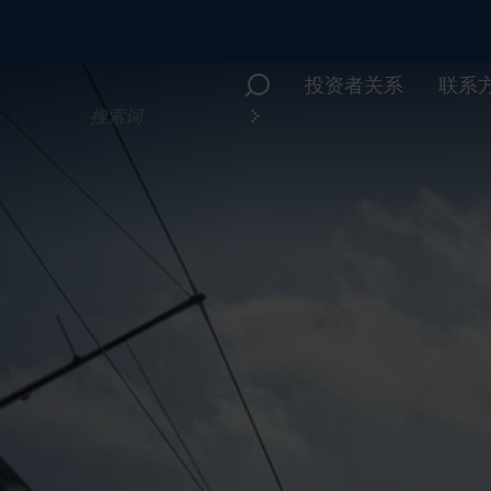
投资者关系
联系
您
在
寻
找
什
么？