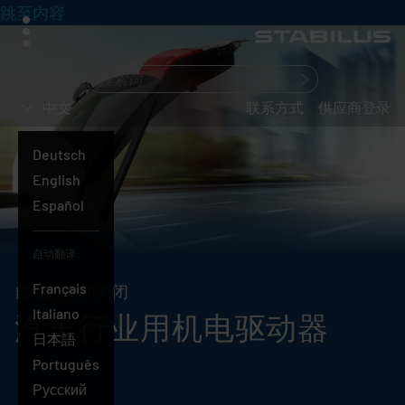
跳至内容
菜
单
您
在
中文
联系方式
供应商登录
寻
找
Deutsch
什
English
么？
中
Español
文
自动翻译:
Français
自动打开和关闭
Italiano
汽车行业用机电驱动器
日本語
Português
Русский