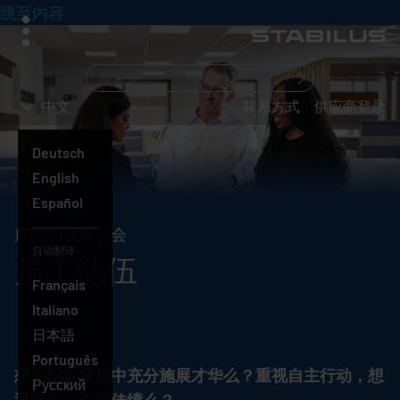
跳至内容
菜
单
您
在
中文
联系方式
供应商登录
寻
找
Deutsch
什
English
么？
中
Español
文
广阔的发展机会
自动翻译:
员工队伍
Français
Italiano
日本語
Português
想在职业发展中充分施展才华么？重视自主行动，想
Русский