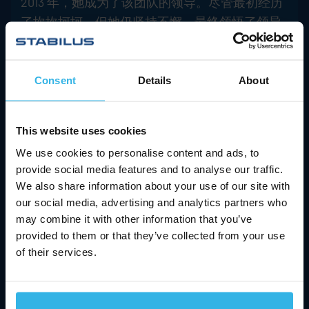
2013 年，她成为了该团队的领导。尽管最初经历
了坎坎坷坷，但她仍坚持不懈，最终领悟了领导
之道。“我必须面对自己的弱点和恐惧。在这一过
程中，我学到了很多，而且每天都在继续学习。”
Consent
Details
About
Emanuela 说，只有在一个团队成员相互可以坦诚
相待的环境中，她才能取得最佳成绩。在成长为
合格领导的过程中，Emanuela 收到的最好的建
This website uses cookies
议，就是在改善工作环境后，从她的团队那里得
We use cookies to personalise content and ads, to
到的建设性批评。
provide social media features and to analyse our traffic.
We also share information about your use of our site with
“我很欣赏团队的坦诚与信任，无论事情进展是否
our social media, advertising and analytics partners who
顺利，有时，甚至事与愿违，他们都帮助我成为
may combine it with other information that you’ve
了一个更好的领导者。”
provided to them or that they’ve collected from your use
of their services.