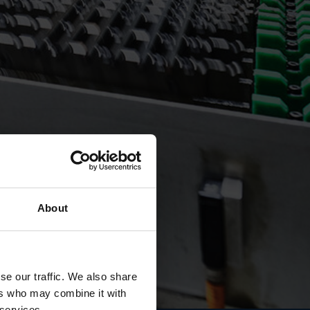
About
€16.58
se our traffic. We also share
0.73 %
ers who may combine it with
2026/8/7
上午03:52 MEZ
 services.