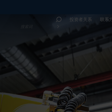
投资者关系
联系
您
在
寻
找
什
么？