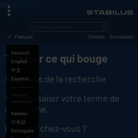
Aller au contenu
menu
Que
cherchez-
Français
Contact
Connexion
vous
?
Deutsch
Trouver ce qui bouge
English
中文
Résultats de la recherche
Español
Veuillez saisir votre terme de
Traduction
automatique:
recherche.
Français
Italiano
日本語
Que cherchez-vous ?
Português