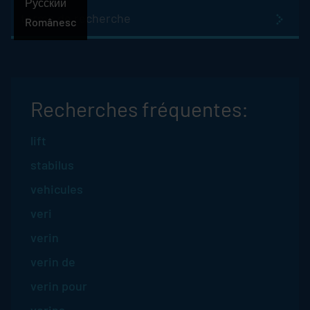
Русский
terme
Românesc
de
recherche
Recherches fréquentes:
lift
stabilus
vehicules
veri
verin
verin de
verin pour