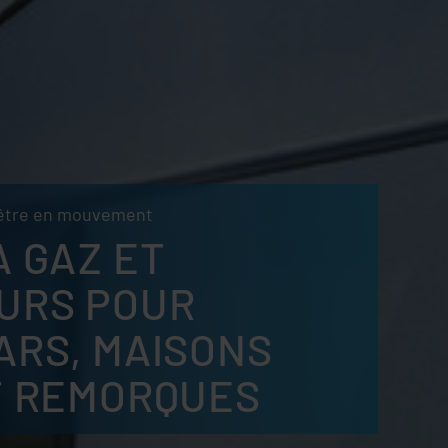
r être en mouvement
À GAZ ET
URS POUR
ARS, MAISONS
T REMORQUES