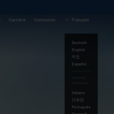
t
Carrière
Connexion
Français
Deutsch
English
中文
Español
Traduction
automatique:
Français
Italiano
日本語
Português
Русский