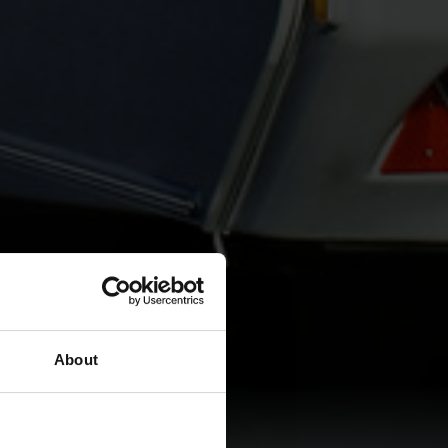
About
17,18 €