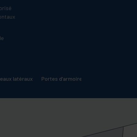
orisé
zontaux
le
eaux latéraux
Portes d'armoires et sièges