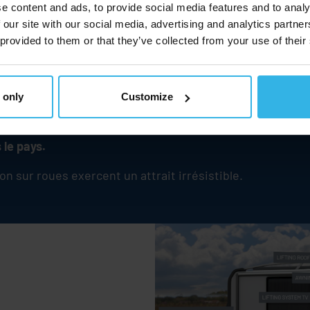
e content and ads, to provide social media features and to analy
 our site with our social media, advertising and analytics partn
 provided to them or that they’ve collected from your use of their
es
 only
Customize
 remorque est un passe-temps en plein essor, que ce so
 le pays.
on sur roues exercent un attrait irrésistible.