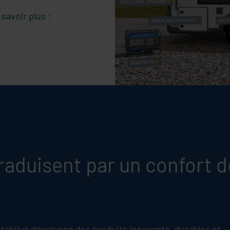
 savoir plus :
raduisent par un confort d
tabilus
développe des produits innovants, durables et