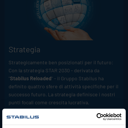
Strategia
Strategicamente ben posizionati per il futuro:
Con la strategia STAR 2030 - derivata da
"
Stabilus
Reloaded
" - il Gruppo
Stabilus
ha
definito quattro sfere di attività specifiche per il
successo futuro. La strategia definisce i nostri
punti focali come crescita lucrativa,
soddisfazione dei clienti e dei dipendenti,
innovazione e sostenibilità.