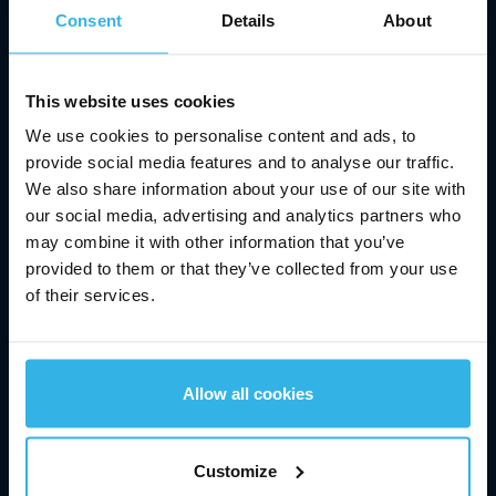
Consent
Details
About
Per saperne di più
This website uses cookies
We use cookies to personalise content and ads, to
provide social media features and to analyse our traffic.
We also share information about your use of our site with
our social media, advertising and analytics partners who
may combine it with other information that you’ve
provided to them or that they’ve collected from your use
of their services.
Conformità in Stabilus
Allow all cookies
Equo, sostenibile e rispettoso dei diritti umani:
il nostro Codice di Condotta e l'adesione al
Customize
Supply Chain Act definiscono chiare linee guida