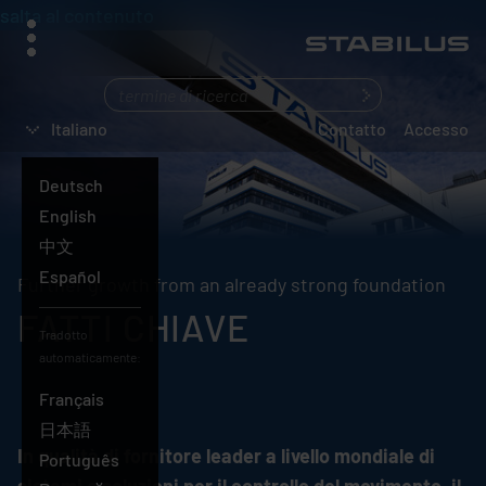
salta al contenuto
menu
Cosa
state
Italiano
Contatto
Accesso
cercando?
Deutsch
English
中文
Español
Further growth from an already strong foundation
FATTI CHIAVE
Tradotto
automaticamente:
Français
Italiano
日本語
In qualità di fornitore leader a livello mondiale di
Português