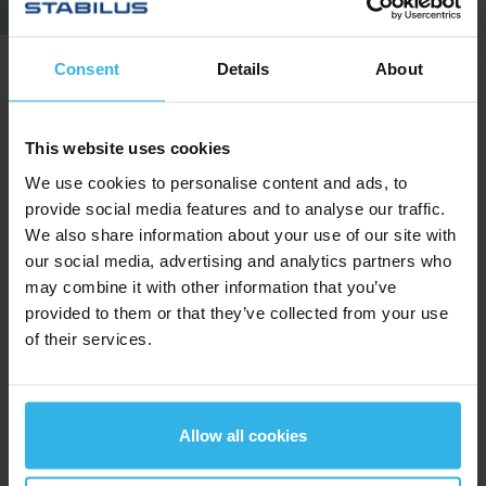
Consent
Details
About
Chiavi in mano - lo facciamo
noi
This website uses cookies
We use cookies to personalise content and ads, to
I clienti di tutto il mondo contano sui prodotti
provide social media features and to analyse our traffic.
Fabreeka per ottenere l'isolamento dalle
We also share information about your use of our site with
vibrazioni delle turbine e dei generatori di
our social media, advertising and analytics partners who
motori. Le linee di prodotti che soddisfano
may combine it with other information that you’ve
queste esigenze comprendono i tamponi
provided to them or that they’ve collected from your use
Fabreeka, le
rondelle
e le boccole di
isolamento
of their services.
Fabreeka
e i tamponi Fabcel. Anche i prodotti per
l'isolamento delle fondazioni, come FAB-EPM,
FabsorbTM
FAB-EFP e
, sono progettati per
Allow all cookies
l'isolamento dei generatori di motori. Offriamo