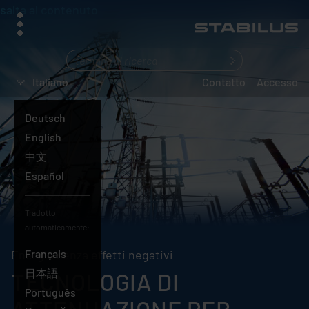
salta al contenuto
menu
Cosa
state
Italiano
Contatto
Accesso
cercando?
Deutsch
English
中文
Español
Tradotto
automaticamente:
Energia senza effetti negativi
Français
Italiano
日本語
TECNOLOGIA DI
Português