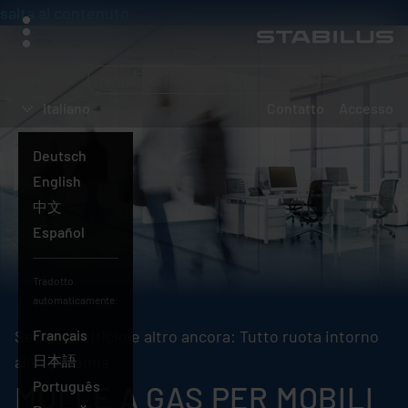
salta al contenuto
menu
Cosa
state
Italiano
Contatto
Accesso
cercando?
Deutsch
English
中文
Español
Tradotto
automaticamente:
Sedie da ufficio e altro ancora: Tutto ruota intorno
Français
Italiano
all'ergonomia
日本語
Português
MOLLE A GAS PER MOBILI