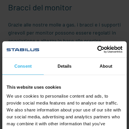
Bracci del monitor
Grazie alle nostre molle a gas, i bracci e i supporti
girevoli per monitor possono essere regolati in
angolazione e altezza in base alle precise
esigenze dell'utente. Inoltre, si adattano ai
cambiamenti di posizione del corpo che
dobbiamo adottare nel corso della giornata.
Consent
Details
About
Le nostre soluzioni in sintesi
This website uses cookies
We use cookies to personalise content and ads, to
provide social media features and to analyse our traffic.
We also share information about your use of our site with
our social media, advertising and analytics partners who
may combine it with other information that you’ve