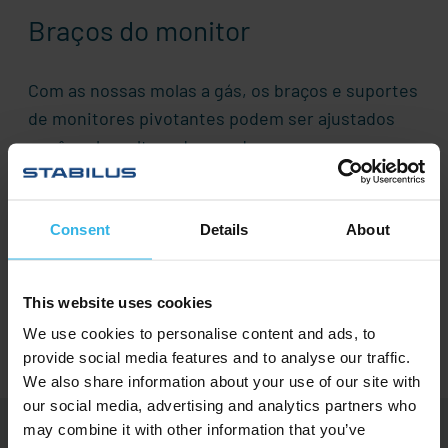
Braços do monitor
Com as nossas molas a gás, os braços e suportes
de monitores pivotantes podem ser ajustados
em ângulo e altura de acordo com as
necessidades precisas do utilizador. Também se
adaptam às mudanças de posição do corpo que
devemos adotar ao longo do dia.
Consent
Details
About
As nossas soluções em resumo
This website uses cookies
We use cookies to personalise content and ads, to
provide social media features and to analyse our traffic.
We also share information about your use of our site with
our social media, advertising and analytics partners who
may combine it with other information that you’ve