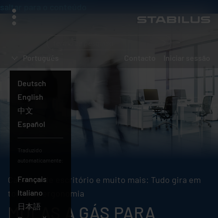
saltar para o conteúdo
menu
O
que
Português
Contacto
Iniciar sessão
está
a
Deutsch
procurar?
English
中文
Español
Traduzido
automaticamente:
Cadeiras de escritório e muito mais: Tudo gira em
Français
torno da ergonomia
Italiano
日本語
MOLAS A GÁS PARA