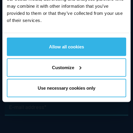
Title/Position
may combine it with other information that you’ve
provided to them or that they’ve collected from your use
of their services.
First
name
*
Pflichtfeld
Allow all cookies
Surname
*
Pflichtfeld
Customize
Telephone
*
Use necessary cookies only
Pflichtfeld
E-
mail
address
*
Pflichtfeld