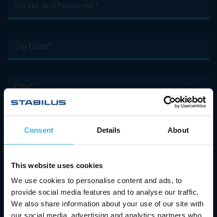
and
house
no.
Zip
*
Code
Pflichtfeld
*
Pflichtfeld
City
*
Pflichtfeld
Consent
Details
About
Personal details
This website uses cookies
We use cookies to personalise content and ads, to
Salutation
provide social media features and to analyse our traffic.
*
Pflichtfeld
We also share information about your use of our site with
our social media, advertising and analytics partners who