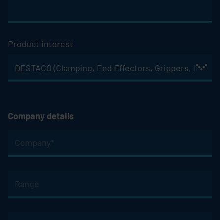
Product interest
Company details
Company
*
Pflichtfeld
Department
Street