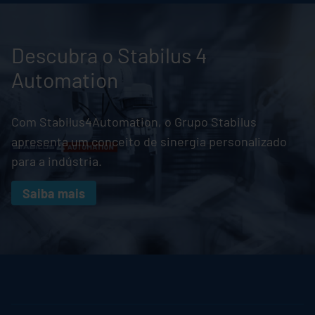
Descubra o
Stabilus
4
Automation
Com Stabilus4Automation, o Grupo
Stabilus
apresenta um conceito de sinergia personalizado
para a indústria.
Saiba mais