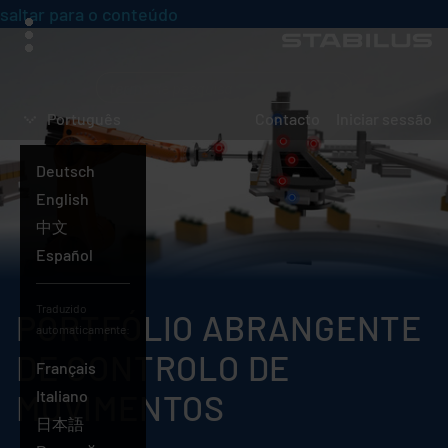
saltar para o conteúdo
menu
O
que
Português
Contacto
Iniciar sessão
está
a
Deutsch
procurar?
English
中文
Español
Traduzido
PORTFÓLIO ABRANGENTE
automaticamente:
DE CONTROLO DE
Français
Italiano
MOVIMENTOS
日本語