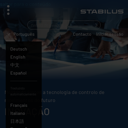
saltar para o conteúdo
menu
O
que
Português
Contacto
Iniciar sessão
está
a
Deutsch
procurar?
English
中文
Español
Traduzido
Moldando juntos a tecnologia de controlo de
automaticamente:
movimentos do futuro
Français
INOVAÇÃO
Italiano
日本語