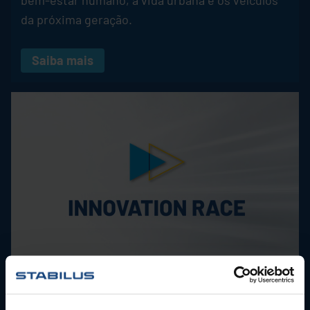
da próxima geração.
Saiba mais
Corrida pela inovação