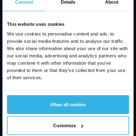
Incentivar a inovação - motivar através da
Consent
Details
About
inspiração: Através da Innovation Race, os
colaboradores da
Stabilus
estão a dar um
This website uses cookies
contributo valioso para o desenvolvimento de
We use cookies to personalise content and ads, to
novos produtos orientados para o futuro. A ideia
provide social media features and to analyse our traffic.
vencedora de um ano anterior já deu origem a
We also share information about your use of our site with
uma encomenda efectiva - a produção começa
our social media, advertising and analytics partners who
em 2023.
may combine it with other information that you’ve
provided to them or that they’ve collected from your use
of their services.
Saiba mais
Allow all cookies
Customize