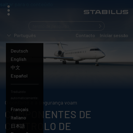
saltar para o conteúdo
menu
O
que
Português
Contacto
Iniciar sessão
está
a
Deutsch
procurar?
English
中文
Español
Traduzido
automaticamente:
O conforto e a segurança voam
Français
COMPONENTES DE
Italiano
CONTROLO DE
日本語