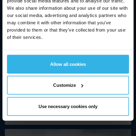
provide social media features and to analyse our traffic.
We also share information about your use of our site with
our social media, advertising and analytics partners who
may combine it with other information that you’ve
Controlo de movimentos para a
provided to them or that they’ve collected from your use
of their services.
defesa
O amortecimento de vibrações e a absorção de
choques ajudam a proteger pessoas e bens. Os
Allow all cookies
pontos de entrada e os acessos aos painéis de
manutenção funcionam de forma segura, têm
Customize
um elevado grau de durabilidade e utilizam a
força de forma económica.
Use necessary cookies only
Saiba mais