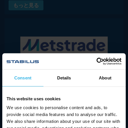
もっと見る
Consent
Details
About
17.11.2026 - 19.11.2025
METSTRADE
This website uses cookies
Location:
Amsterdam, Netherlands
We use cookies to personalise content and ads, to
provide social media features and to analyse our traffic.
Hall/Booth:
08.510
We also share information about your use of our site with