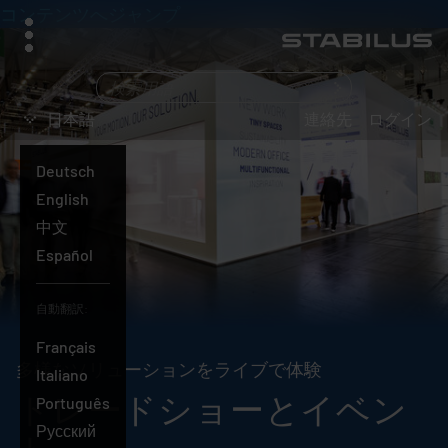
コンテンツへジャンプ
メ
ニ
ュ
何
ー
を
日本語
連絡先
ログイン
お
探
Deutsch
し
English
で
中文
す
Español
か？
自動翻訳:
Français
多様なソリューションをライブで体験
Italiano
トレードショーとイベン
日
Português
本
Русский