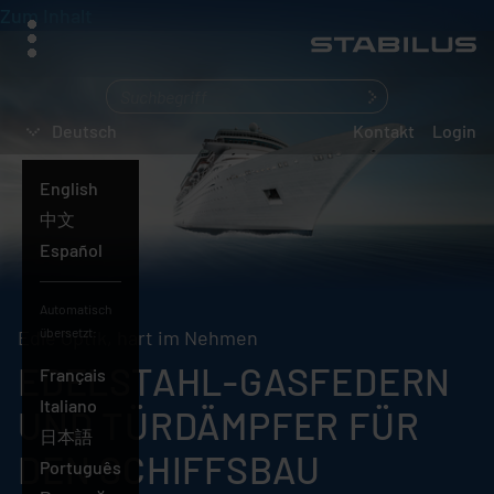
Zum Inhalt
Menü
Was
suchen
Deutsch
Kontakt
Login
Sie?
Deutsch
English
中文
Español
Automatisch
übersetzt:
Edle Optik, hart im Nehmen
EDELSTAHL-GASFEDERN
Français
Italiano
UND TÜRDÄMPFER FÜR
日本語
DEN SCHIFFSBAU
Português