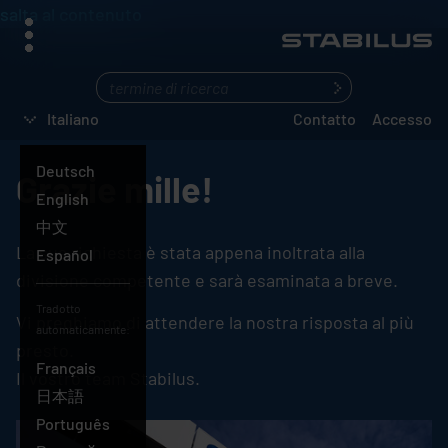
salta al contenuto
menu
Cosa
state
Italiano
Contatto
Accesso
cercando?
Deutsch
Grazie mille!
English
中文
La sua richiesta è stata appena inoltrata alla
Español
divisione competente e sarà esaminata a breve.
Tradotto
Vi preghiamo di attendere la nostra risposta al più
automaticamente:
presto.
Français
Il vostro team
Stabilus
.
Italiano
日本語
Português