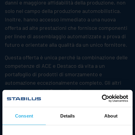
danni e maggiore affidabilità della produzione, non
solo nel campo della produzione automobilistica.
Inoltre, hanno accesso immediato a una nuova
offerta ad alte prestazioni che fornisce componenti
per linee di assemblaggio automatizzate a prova di
futuro e orientate alla qualità da un unico fornitore.
Questa offerta è unica perché la combinazione delle
competenze di ACE e Destaco dà vita a un
portafoglio di prodotti di smorzamento e
automazione eccezionalmente completo. Gli altri
marchi esperti del Gruppo
Stabilus
promettono lo
stesso valore aggiunto. Hahn Gasfeder GmbH, ad
esempio, è sinonimo di massima qualità nel campo
delle molle di pressione e di trazione a gas, nonché
Consent
Details
About
di altri componenti per il controllo della velocità, in
combinazione con un'elevata flessibilità di