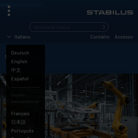
salta al contenuto
menu
Cosa
state
Italiano
Contatto
Accesso
cercando?
Deutsch
torna all'elenco
English
中文
Español
Tradotto
automaticamente:
Français
Italiano
日本語
Português