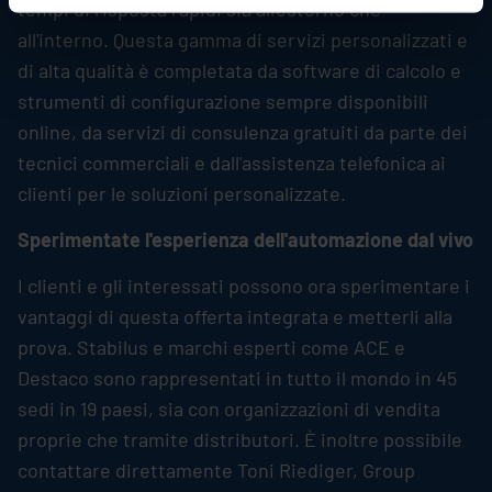
tempi di risposta rapidi sia all'esterno che
all'interno. Questa gamma di servizi personalizzati e
di alta qualità è completata da software di calcolo e
strumenti di configurazione sempre disponibili
online, da servizi di consulenza gratuiti da parte dei
tecnici commerciali e dall'assistenza telefonica ai
clienti per le soluzioni personalizzate.
Sperimentate l'esperienza dell'automazione dal vivo
I clienti e gli interessati possono ora sperimentare i
vantaggi di questa offerta integrata e metterli alla
prova.
Stabilus
e marchi esperti come ACE e
Destaco sono rappresentati in tutto il mondo in 45
sedi in 19 paesi, sia con organizzazioni di vendita
proprie che tramite distributori. È inoltre possibile
contattare direttamente Toni Riediger, Group