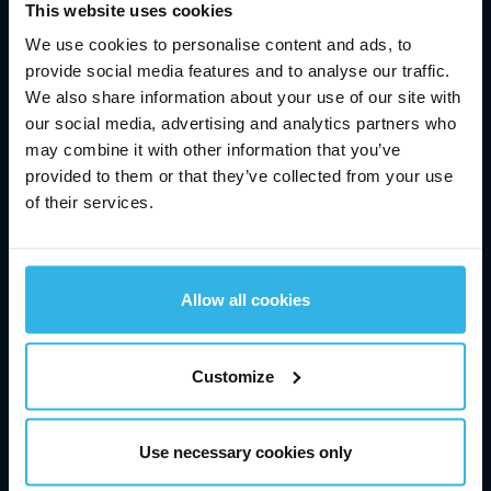
This website uses cookies
produzione, dimostrata anche per qualsiasi
We use cookies to personalise content and ads, to
esigenza speciale. Lo stesso vale per Fabreeka, lo
provide social media features and to analyse our traffic.
specialista dell'isolamento delle vibrazioni, i cui
We also share information about your use of our site with
prodotti e servizi di consulenza offrono uno
our social media, advertising and analytics partners who
straordinario valore aggiunto e flessibilità per le
may combine it with other information that you’ve
esigenze dei clienti.
provided to them or that they’ve collected from your use
of their services.
Nel complesso, i servizi di vendita, progettazione e
stoccaggio riuniti sotto l'ombrello di
Stabilus
conferiscono all'azienda una presenza senza
Allow all cookies
precedenti per i clienti di tutto il mondo. Di
conseguenza,
Stabilus
si impegna a fornire ai clienti
industriali il miglior servizio globale, che si ottiene,
Customize
tra l'altro, assegnando a ciascun cliente un referente
personale sul lato vendite, disponibile per tutte le
Use necessary cookies only
soluzioni di automazione e in grado di garantire