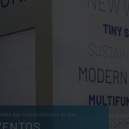
dade das nossas soluções ao vivo
VENTOS