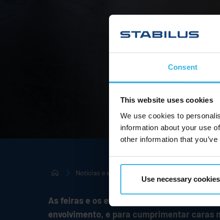
Consent
This website uses cookies
We use cookies to personalis
information about your use of
other information that you’ve
Notícias e eventos
Feiras e eventos
Use necessary cookies
As feiras e os eventos sempre foram e cont
envolvimento, e para cumprimentar caras no