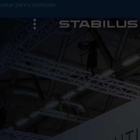
saltar para o conteúdo
menu
e
a
p