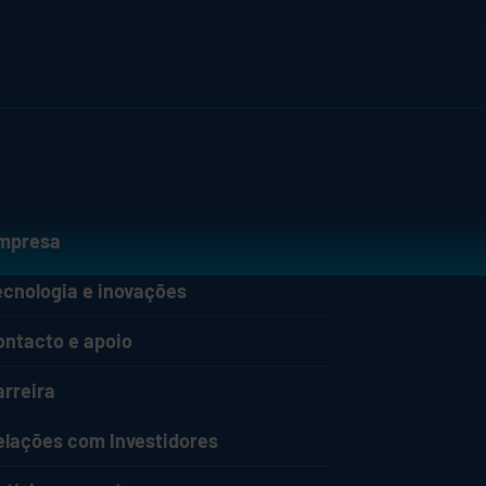
mpresa
ecnologia e inovações
ontacto e apoio
arreira
elações com Investidores