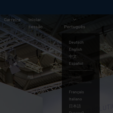
Carreira
Iniciar
sessão
Português
Deutsch
English
中文
Español
Traduzido
automaticamente:
Français
Italiano
日本語
Português
Русский