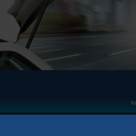
К
Т
К