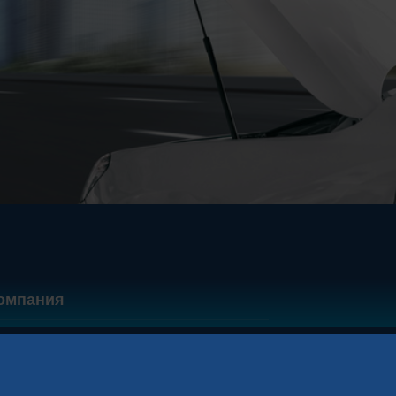
омпания
ехнологии и инновации
онтакты и поддержка