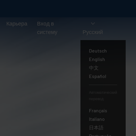
Карьера
Вход в
систему
Русский
Deutsch
English
中文
Español
Автоматический
перевод:
Français
Italiano
日本語
Português