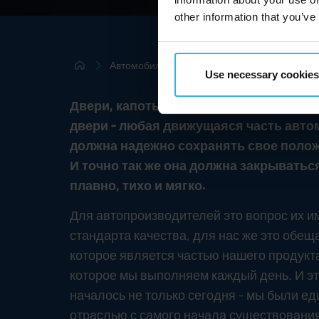
other information that you’ve
Автомобильная промышленность
Use necessary cookies
Двери, капоты двигателей, бардачки, 
двери - любая движущаяся часть авт
должна надежно сохранять свое полож
И точно так же она должна закрыватьс
плавно, тихо и мягко.
Для автопроизводителей это вопрос их и
стандарта качества, для нас же это обещ
которое является частью нашего продукт
которое мы выполняем каждый день. И э
началось не только сегодня - мы были ед
отраслью с самого начала существовани