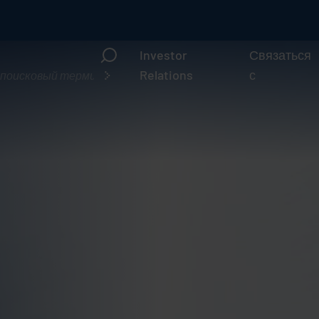
Investor
Связаться
то
Relations
с
ы
щете?