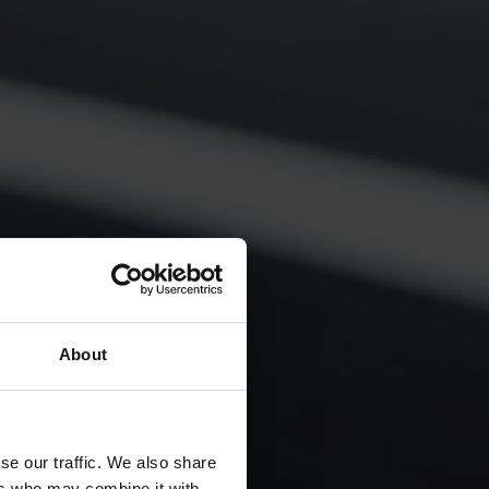
About
16,54 €
se our traffic. We also share
0,49 %
ers who may combine it with