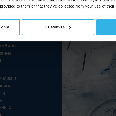
 provided to them or that they’ve collected from your use of their
 only
Customize
задние
омобиля
ение.
я
миджа и
ание,
а и
то
ины с
я