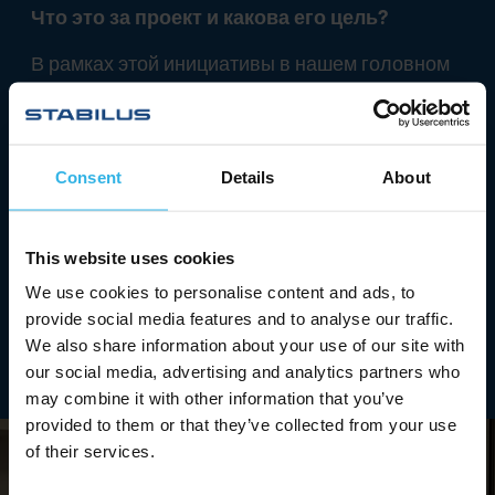
Что это за проект и какова его цель?
В рамках этой инициативы в нашем головном
офисе в Кобленце регулярно проводятся
сетевые встречи, на которые приглашаются
все женщины, работающие в этом офисе.
Consent
Details
About
Цель - укрепление женской сети и дальнейшее
развитие связей внутри компании.
This website uses cookies
Мы, как компания, высоко ценим
We use cookies to personalise content and ads, to
приверженность этому проекту и с
provide social media features and to analyse our traffic.
нетерпением ждем положительного эффекта
We also share information about your use of our site with
от его реализации.
our social media, advertising and analytics partners who
may combine it with other information that you’ve
provided to them or that they’ve collected from your use
of their services.