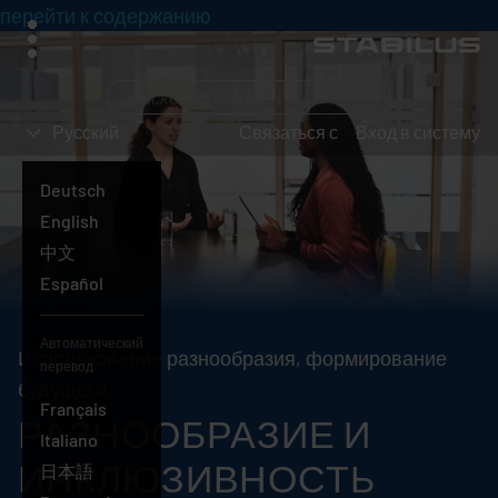
перейти к содержанию
меню
Что
вы
Русский
Связаться с
Вход в систему
ищете?
Deutsch
English
中文
Español
Автоматический
Использование разнообразия, формирование
перевод:
будущего
Français
РАЗНООБРАЗИЕ И
Italiano
ИНКЛЮЗИВНОСТЬ
日本語